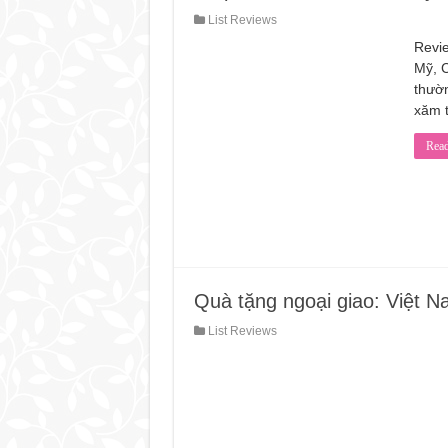
List Reviews
Revi
Mỹ, 
thườn
xăm 
Rea
Quà tặng ngoại giao: Việt N
List Reviews