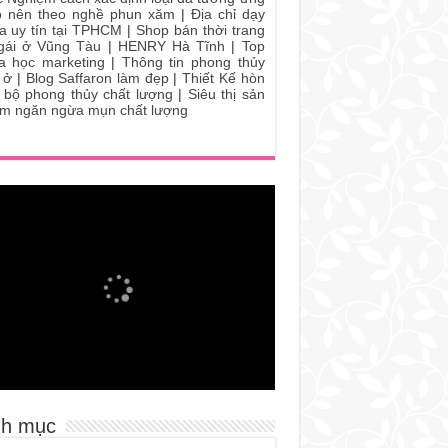
 nên theo nghề phun xăm
|
Địa chỉ dạy
a uy tín tại TPHCM
|
Shop bán thời trang
gái ở Vũng Tàu
|
HENRY Hà Tĩnh
|
Top
a học marketing
|
Thông tin phong thủy
 ở
|
Blog Saffaron làm đẹp
|
Thiết Kế hòn
 bộ phong thủy chất lượng
|
Siêu thị sản
m ngăn ngừa mụn chất lượng
h mục