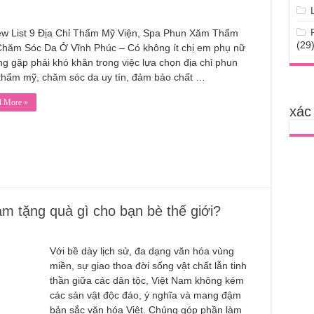
ew List 9 Địa Chỉ Thẩm Mỹ Viện, Spa Phun Xăm Thẩm
(29
Chăm Sóc Da Ở Vĩnh Phúc – Có không ít chị em phụ nữ
g gặp phải khó khăn trong việc lựa chọn địa chỉ phun
thẩm mỹ, chăm sóc da uy tín, đảm bảo chất …
d More »
xác
am tặng quà gì cho bạn bè thế giới?
Với bề dày lịch sử, đa dạng văn hóa vùng
miền, sự giao thoa đời sống vật chất lẫn tinh
thần giữa các dân tộc, Việt Nam không kém
các sản vật độc đáo, ý nghĩa và mang đậm
bản sắc văn hóa Việt. Chúng góp phần làm