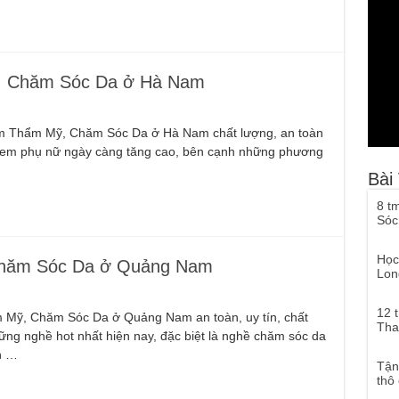
, Chăm Sóc Da ở Hà Nam
Xăm Thẩm Mỹ, Chăm Sóc Da ở Hà Nam chất lượng, an toàn
hị em phụ nữ ngày càng tăng cao, bên cạnh những phương
Bài
8 t
Sóc
Học
hăm Sóc Da ở Quảng Nam
Lon
12 
m Mỹ, Chăm Sóc Da ở Quảng Nam an toàn, uy tín, chất
Tha
ng nghề hot nhất hiện nay, đặc biệt là nghề chăm sóc da
h …
Tận
thô