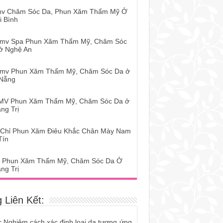
mv Chăm Sóc Da, Phun Xăm Thẩm Mỹ Ở
i Bình
tmv Spa Phun Xăm Thẩm Mỹ, Chăm Sóc
ở Nghệ An
tmv Phun Xăm Thẩm Mỹ, Chăm Sóc Da ở
Nẵng
MV Phun Xăm Thẩm Mỹ, Chăm Sóc Da ở
ng Trị
 Chỉ Phun Xăm Điêu Khắc Chân Mày Nam
Tín
 Phun Xăm Thẩm Mỹ, Chăm Sóc Da Ở
ng Trị
 Liên Kết:
c Nghiệm cách xác định loại da tương ứng