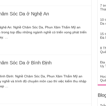
7 t
Thá
hăm Sóc Da ở Nghệ An
10 
Da 
 ở Nghệ An: Nghề Chăm Sóc Da, Phun Xăm Thẩm Mỹ an
m trong top đầu những ngành nghề có triển vọng phát triển
15 
nay. …
Đà 
8 T
Quả
ăm Sóc Da ở Bình Định
Địa
Uy 
ở Bình Định: Nghề Chăm Sóc Da, Phun Xăm Thẩm Mỹ an
Học
Quả
ay nghề và trình độ chuyên môn cao thì việc kiếm thu nhập
đẹp …
Blog
Trắ