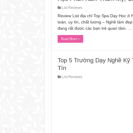
8 TMV Phun Xăm Thẩm
List Reviews
Review List địa chỉ Top Spa Dạy Học
Chân Mày Bị Thiếu Phầ
toàn, uy tín, chất lượng – Nghề làm đẹ
10 tmv Phun Xăm Thẩm
đang rất được các bạn trẻ quan tâm. …
Học Phun Xăm Thẩm Mỹ
Read More »
Top 5 Trường Dạy Nghề Kỹ 
Tín
List Reviews