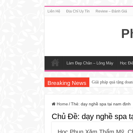
Liên Hệ
Địa Chỉ Uy Tín
Review – Đánh Giá
P
Làm Đẹp Chân – Lông Mày
Học Đi
Breaking News
Giải pháp quà tặng doan
Top 5 Trường Dạy Nghề
Top 7 Xưởng May Đồng
Home
/
Thẻ:
dạy nghề spa tại nam định
Tận dụng 7 năm kinh ng
Chủ Đề:
dạy nghề spa t
Điêu Khắc Chân Mày –
Học Phun Xăm Thẩm Mỹ
Học Phun Xăm Thẩm Mỹ, C