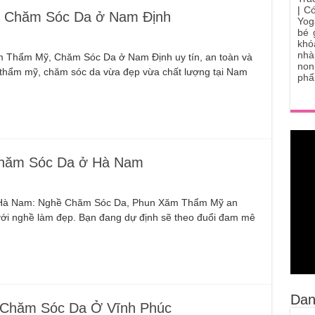
|
Có
 Chăm Sóc Da ở Nam Định
Yog
bé 
khó
nhà
ăm Thẩm Mỹ, Chăm Sóc Da ở Nam Định uy tín, an toàn và
non
 thẩm mỹ, chăm sóc da vừa đẹp vừa chất lượng tại Nam
phẩ
hăm Sóc Da ở Hà Nam
 ở Hà Nam: Nghề Chăm Sóc Da, Phun Xăm Thẩm Mỹ an
 với nghề làm đẹp. Bạn đang dự định sẽ theo đuổi đam mê
Dan
Chăm Sóc Da Ở Vĩnh Phúc