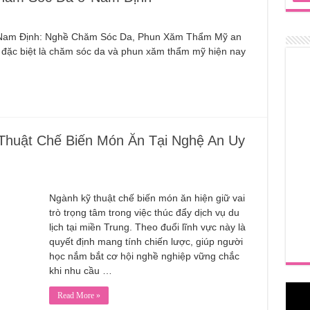
 Mỹ, Chăm Sóc Da ở Tuyên Quang
 ở Nam Định: Nghề Chăm Sóc Da, Phun Xăm Thẩm Mỹ an
n Đuôi Phương Pháp Nào Phù Hợp
p đặc biệt là chăm sóc da và phun xăm thẩm mỹ hiện nay
 Mỹ, Chăm Sóc Da ở Hà Nam
, Chăm Sóc Da Ở Lào Cai
Thuật Chế Biến Món Ăn Tại Nghệ An Uy
Ngành kỹ thuật chế biến món ăn hiện giữ vai
trò trọng tâm trong việc thúc đẩy dịch vụ du
lịch tại miền Trung. Theo đuổi lĩnh vực này là
quyết định mang tính chiến lược, giúp người
học nắm bắt cơ hội nghề nghiệp vững chắc
khi nhu cầu …
Read More »