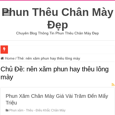
Phun Thêu Chân Mày
Đẹp
Chuyên Blog Thông Tin Phun Thêu Chân Mày Đẹp
Giải pháp quà tặng doanh nghiệp ở Bình Dương tối ưu chi phí
Home
/
Thẻ:
nên xăm phun hay thêu lông mày
Top 5 Trường Dạy Nghề Kỹ Thuật Chế Biến Món Ăn Tại Nghệ An Uy Tín
Chủ Đề:
nên xăm phun hay thêu lông
Top 7 Xưởng May Đồng Phục Theo Yêu Cầu Tại Phường Xuân Hòa
mày
Tận dụng 7 năm kinh nghiệm xây dựng nhà thô chất lượng tại TP.HCM
Điêu Khắc Chân Mày – Cách Tìm Địa Chỉ Điêu Khắc Chân Mày Uy Tín H
Phun Xăm Chân Mày Giá Vài Trăm Đến Mấy
Học Phun Xăm Thẩm Mỹ, Chăm Sóc Da Ở An Giang
Triệu
8 TMV Phun Xăm Thẩm Mỹ, Chăm Sóc Da ở Tuyên Quang
Phun xăm - Thêu - Điêu Khắc Chân Mày