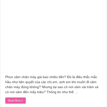
Chân Mày Bị Thiếu Phần Đuôi Phương Pháp Nào Phù Hợp
10 tmv Phun Xăm Thẩm Mỹ, Chăm Sóc Da ở Hà Nam
Học Phun Xăm Thẩm Mỹ, Chăm Sóc Da Ở Lào Cai
Phun xăm chân mày giá bao nhiêu tiền? Đó là điêu thắc mắc
hầu như tiên quyết của các chị em, anh em khi muốn đi xăm
chân mày đúng không? Nhưng tại sao có nơi xăm vài trăm và
có nơi xăm đến mấy triệu? Thông tin như thế …
Read More »