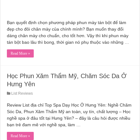
Bạn quyết định chọn phương pháp phun mày tán bột để làm
đẹp cho đôi chân mày của chính mình? Bạn muốn thay đổi
dáng chân mày cho chuẩn, cho tốt hơn. Vậy thì khi phun mày
tán bột bao lâu thì bong, thời gian nó phụ thuộc vào những …
Read More »
Học Phun Xăm Thẩm Mỹ, Chăm Sóc Da Ở
Hưng Yên
List Reviews
Review List địa chỉ Top Spa Dạy Học Ở Hưng Yên: Nghề Chăm
Sóc Da, Phun Xăm Thẩm Mỹ an toàn, uy tín, chất lượng – Học
nghề spa ở đâu tốt tại Hưng Yên? – đây là câu hỏi được nhiều
bạn trẻ đam mê với nghề spa, làm …
Read More »