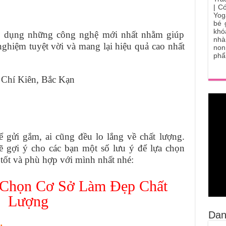
|
Có
Yog
bé 
khó
p dụng những công nghệ mới nhất nhằm giúp
nhà
ghiệm tuyệt vời và mang lại hiệu quả cao nhất
non
phẩ
 Chí Kiên, Bắc Kạn
ể gửi gắm, ai cũng đều lo lắng về chất lượng.
ẽ gợi ý cho các bạn một số lưu ý để lựa chọn
tốt và phù hợp với mình nhất nhé:
 Chọn Cơ Sở Làm Đẹp Chất
Lượng
Dan