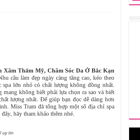
 Mỹ, Chăm Sóc Da ở Tuyên Quang
n Đuôi Phương Pháp Nào Phù Hợp
 Mỹ, Chăm Sóc Da ở Hà Nam
, Chăm Sóc Da Ở Lào Cai
Phun Xăm Thẩm Mỹ, Chăm Sóc Da Ở Bắc Kạn
hu cầu làm đẹp ngày càng tăng cao, kéo theo
ác spa lớn nhỏ có chất lượng không đồng nhất.
 mang không biết phải lựa chọn ra sao và biết
 chất lượng nhất. Để giúp bạn đọc dễ dàng hơn
ình. Miss Tram đã tổng hợp một số địa chỉ spa
ới đây, hãy tham khảo thêm nhé.
 uy tín