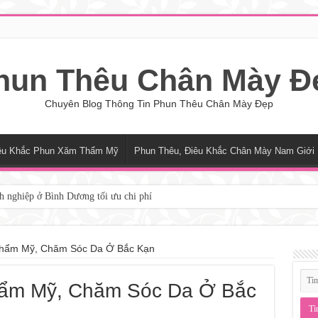
hun Thêu Chân Mày Đ
Chuyên Blog Thông Tin Phun Thêu Chân Mày Đẹp
êu Khắc Phun Xăm Thẩm Mỹ
Phun Thêu, Điêu Khắc Chân Mày Nam Giới
h nghiệp ở Bình Dương tối ưu chi phí
 Kỹ Thuật Chế Biến Món Ăn Tại Nghệ An Uy Tín
 Phục Theo Yêu Cầu Tại Phường Xuân Hòa
hẩm Mỹ, Chăm Sóc Da Ở Bắc Kạn
hiệm xây dựng nhà thô chất lượng tại TP.HCM
hẩm Mỹ, Chăm Sóc Da Ở Bắc
 Cách Tìm Địa Chỉ Điêu Khắc Chân Mày Uy Tín HCM
, Chăm Sóc Da Ở An Giang