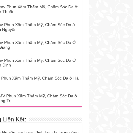
tmv Phun Xăm Thẩm Mỹ, Chăm Sóc Da ở
h Thuận
mv Phun Xăm Thẩm Mỹ, Chăm Sóc Da ở
i Nguyên
mv Phun Xăm Thẩm Mỹ, Chăm Sóc Da Ở
Giang
mv Phun Xăm Thẩm Mỹ, Chăm Sóc Da Ở
h Định
 Phun Xăm Thẩm Mỹ, Chăm Sóc Da ở Hà
MV Phun Xăm Thẩm Mỹ, Chăm Sóc Da ở
ng Trị
 Liên Kết:
c Nghiệm cách xác định loại da tương ứng