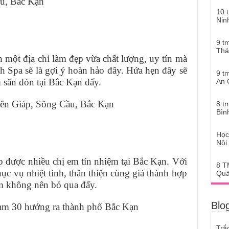
u, Bắc Kạn
10 
Nin
9 t
Thá
một địa chỉ làm đẹp vừa chất lượng, uy tín mà
h Spa sẽ là gợi ý hoàn hảo đây. Hứa hẹn đây sẽ
9 t
 săn đón tại Bắc Kạn đấy.
An 
ên Giáp, Sông Cầu, Bắc Kạn
8 t
Bìn
Học
Nội
p được nhiều chị em tín nhiệm tại Bắc Kạn. Với
8 T
hục vụ nhiệt tình, thân thiện cùng giá thành hợp
Quả
 em không nên bỏ qua đấy.
Blog
ạm 30 hướng ra thành phố Bắc Kạn
Trắ