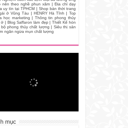
 nên theo nghề phun xăm
|
Địa chỉ dạy
a uy tín tại TPHCM
|
Shop bán thời trang
gái ở Vũng Tàu
|
HENRY Hà Tĩnh
|
Top
a học marketing
|
Thông tin phong thủy
 ở
|
Blog Saffaron làm đẹp
|
Thiết Kế hòn
 bộ phong thủy chất lượng
|
Siêu thị sản
m ngăn ngừa mụn chất lượng
h mục