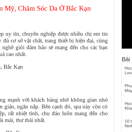
m Mỹ, Chăm Sóc Da Ở Bắc Kạn
p uy tín, chuyên nghiệp được nhiều chị em tin
đủ cơ sở vật chất, trang thiết bị hiện đại, cùng
ay nghề giỏi đảm bảo sẽ mang đến cho các bạn
uả cao nhất.
Bài
i, Bắc Kạn
Học
Lon
Phu
Mày
ợng mạnh với khách hàng nhờ không gian nhỏ
Học
ơn giản, ngăn nắp. Bên cạnh đó, spa này còn có
Khá
p, rất nhiệt tình, chu đáo luôn mang đến cho
 mái, thư thái nhất.
10 
Nin