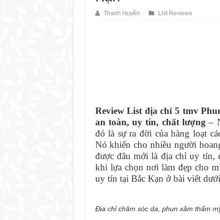
8 TMV Phun Xăm Thẩm
Thanh Huyền
List Reviews
Chân Mày Bị Thiếu Phầ
10 tmv Phun Xăm Thẩm
Học Phun Xăm Thẩm Mỹ
Review List địa chỉ 5 tmv 
an toàn, uy tín, chất lượng
– N
đó là sự ra đời của hàng loạt c
Nó khiến cho nhiều người hoang
được đâu mới là địa chỉ uy tín,
khi lựa chọn nơi làm đẹp cho m
uy tín tại Bắc Kạn ở bài viết dư
Địa chỉ chăm sóc da, phun xăm thẩm mỹ